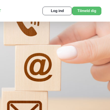
T
Log ind
Tilmeld dig